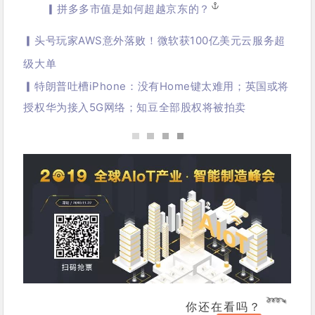
▎拼多多市值是如何超越京东的？
▎
头号玩家AWS意外落败！微软获100亿美元云服务超
级大单
▎
特朗普吐槽iPhone：没有Home键太难用；英国或将
授权华为接入5G网络；知豆全部股权将被拍卖
你还在看吗？