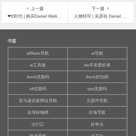
上一篇
下一篇
❤E时代 | 购买Daniel Wellington（DW）手表多送$200优惠券 & CASIO运动腕表165/只
人物特写 | 吴彦祖 Daniel Wu
文
章
书签
导
航
affiliate导航
ai导航
ai工具集
dw手表爱好者
iherb优惠码
iherb折扣碼
sif优惠码
vps优惠码
亚马逊卖家网址导航
元器件导航
全球好物榜
出海导航
出行訂
好奇尖
学术导航
必买站