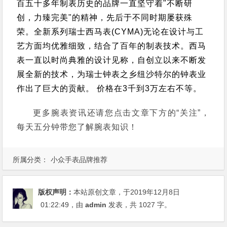
百五十多年制表历史的品牌一直坚守着"不断研
创，力臻完美"的精神，先后于不同时期屡获殊
荣。
全新系列瑞士西马表(CYMA)无论在设计与工
艺方面均优雅细致，结合了百年的制表技术。
西马
表一直以时尚典雅的设计见称，自创立以来不断发
展全新的技术，为瑞士钟表之乡纽沙特尔的钟表业
作出了巨大的贡献。
价格在3千到3万左右不等。
更多腕表资讯还请您点击文章下方的“关注”，
每天五分钟带您了解腕表知识！
所属分类：
小众手表品牌推荐
版权声明：
本站原创文章，于2019年12月8日
01:22:49
，由
admin
发表，共 1027 字。