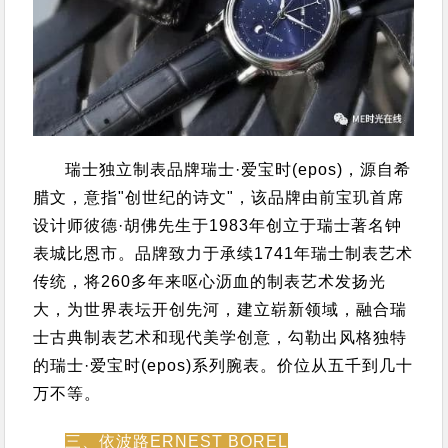
瑞士独立制表品牌瑞士·爱宝时(epos)，源自希
腊文，意指"创世纪的诗文"，该品牌由前宝玑首席
设计师彼德·胡佛先生于1983年创立于瑞士著名钟
表城比恩市。
品牌致力于承续1741年瑞士制表艺术
传统，将260多年来呕心沥血的制表艺术发扬光
大，为世界表坛开创先河，建立崭新领域，融合瑞
士古典制表艺术和现代美学创意，勾勒出风格独特
的瑞士·爱宝时(epos)系列腕表。
价位从五千到几十
万不等。
三、依波路ERNEST BOREL