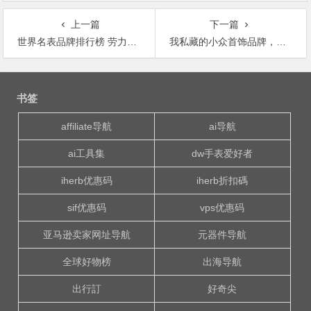
上一篇
下一篇
世界名表品牌排行榜 劳力士成功的背后是品牌影响力
我私藏的小众首饰品牌，平价任搭不撞款，百元就能入手一套手表首饰~
文
章
书签
导
航
affiliate导航
ai导航
ai工具集
dw手表爱好者
iherb优惠码
iherb折扣碼
sif优惠码
vps优惠码
亚马逊卖家网址导航
元器件导航
全球好物榜
出海导航
出行訂
好奇尖