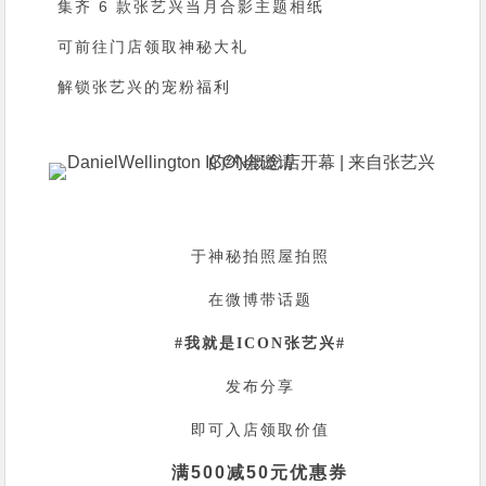
集齐 6 款张艺兴当月合影主题相纸
可前往门店领取神秘大礼
解锁张艺兴的宠粉福利
于神秘拍照屋拍照
在微博带话题
#
我就是
I
CON
张艺兴
#
发布分享
即可入店领取价值
满500减50元优惠券